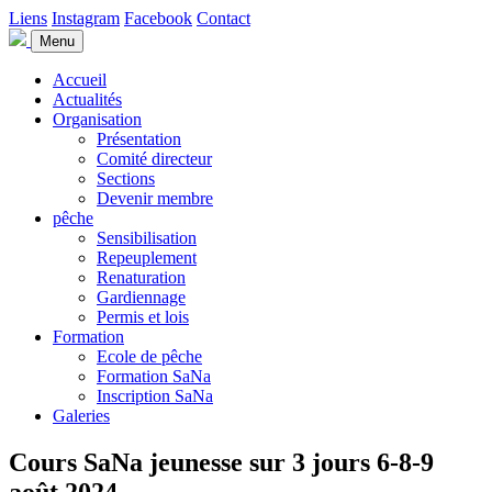
Liens
Instagram
Facebook
Contact
Menu
Accueil
Actualités
Organisation
Présentation
Comité directeur
Sections
Devenir membre
pêche
Sensibilisation
Repeuplement
Renaturation
Gardiennage
Permis et lois
Formation
Ecole de pêche
Formation SaNa
Inscription SaNa
Galeries
Cours SaNa jeunesse sur 3 jours 6-8-9
août 2024