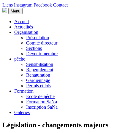
Liens
Instagram
Facebook
Contact
Menu
Accueil
Actualités
Organisation
Présentation
Comité directeur
Sections
Devenir membre
pêche
Sensibilisation
Repeuplement
Renaturation
Gardiennage
Permis et lois
Formation
Ecole de pêche
Formation SaNa
Inscription SaNa
Galeries
Législation - changements majeurs