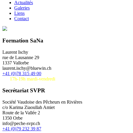
Actualités
Galeries
Liens
Contact
Formation SaNa
Laurent Ischy
rue de Lausanne 29
1337 Vallorbe
laurent.ischy@bluewin.ch
+41 (0)78 315 49 00
17h-19h mardi-vendredi
Secrétariat SVPR
Société Vaudoise des Pêcheurs en Rivières
c/o Karima Ziaoullah Amiet
Route de la Vallée 2
1350 Orbe
info@peche-svpr.ch
+41 (0)79 232 39 87