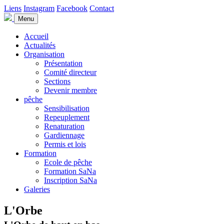
Liens
Instagram
Facebook
Contact
Menu
Accueil
Actualités
Organisation
Présentation
Comité directeur
Sections
Devenir membre
pêche
Sensibilisation
Repeuplement
Renaturation
Gardiennage
Permis et lois
Formation
Ecole de pêche
Formation SaNa
Inscription SaNa
Galeries
L'Orbe