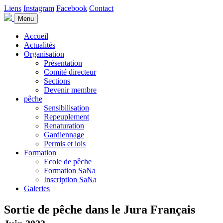
Liens
Instagram
Facebook
Contact
Menu
Accueil
Actualités
Organisation
Présentation
Comité directeur
Sections
Devenir membre
pêche
Sensibilisation
Repeuplement
Renaturation
Gardiennage
Permis et lois
Formation
Ecole de pêche
Formation SaNa
Inscription SaNa
Galeries
Sortie de pêche dans le Jura Français