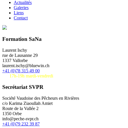
Actualités
Galeries
Liens
Contact
Formation SaNa
Laurent Ischy
rue de Lausanne 29
1337 Vallorbe
laurent.ischy@bluewin.ch
+41 (0)78 315 49 00
17h-19h mardi-vendredi
Secrétariat SVPR
Société Vaudoise des Pêcheurs en Rivières
c/o Karima Ziaoullah Amiet
Route de la Vallée 2
1350 Orbe
info@peche-svpr.ch
+41 (0)79 232 39 87