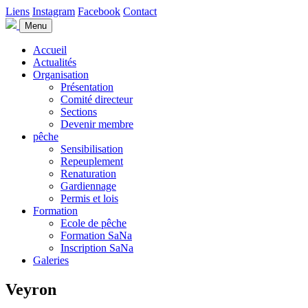
Liens
Instagram
Facebook
Contact
Menu
Accueil
Actualités
Organisation
Présentation
Comité directeur
Sections
Devenir membre
pêche
Sensibilisation
Repeuplement
Renaturation
Gardiennage
Permis et lois
Formation
Ecole de pêche
Formation SaNa
Inscription SaNa
Galeries
Veyron