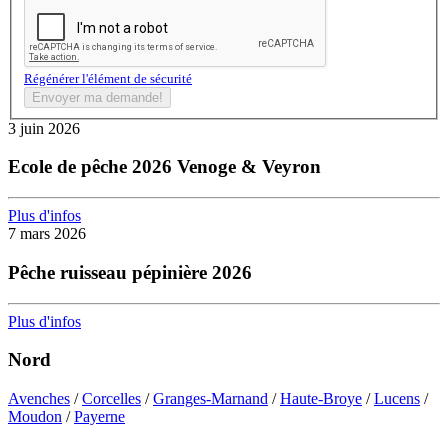
Régénérer l'élément de sécurité
Envoyer ma demande!
3 juin 2026
Ecole de pêche 2026 Venoge & Veyron
Plus d'infos
7 mars 2026
Pêche ruisseau pépinière 2026
Plus d'infos
Nord
Avenches
/
Corcelles
/
Granges-Marnand
/
Haute-Broye
/
Lucens
/
Moudon
/
Payerne