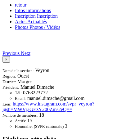
retour
Infos
Informations
Inscription
Inscription
Actus
Actualités
Photos
Photos / Vidéos
Previous
Next
×
Veyron
Nom de la section:
Ouest
Région:
Morges
District:
Manuel Dimache
Président:
0768223772
Tél:
manuel.dimache@gmail.com
Email:
https://www.instagram.com/svpr_veyron?
Lien:
igsh=MWVjaGEzY200Zms2eQ==
18
Nombre de membres:
15
Actifs:
3
Honoraire: (SVPR cantonale)