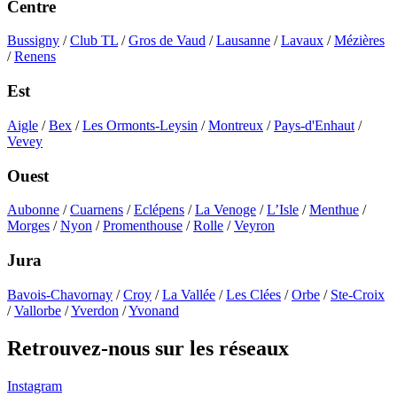
Centre
Bussigny
/
Club TL
/
Gros de Vaud
/
Lausanne
/
Lavaux
/
Mézières
/
Renens
Est
Aigle
/
Bex
/
Les Ormonts-Leysin
/
Montreux
/
Pays-d'Enhaut
/
Vevey
Ouest
Aubonne
/
Cuarnens
/
Eclépens
/
La Venoge
/
L’Isle
/
Menthue
/
Morges
/
Nyon
/
Promenthouse
/
Rolle
/
Veyron
Jura
Bavois-Chavornay
/
Croy
/
La Vallée
/
Les Clées
/
Orbe
/
Ste-Croix
/
Vallorbe
/
Yverdon
/
Yvonand
Retrouvez-nous sur les réseaux
Instagram